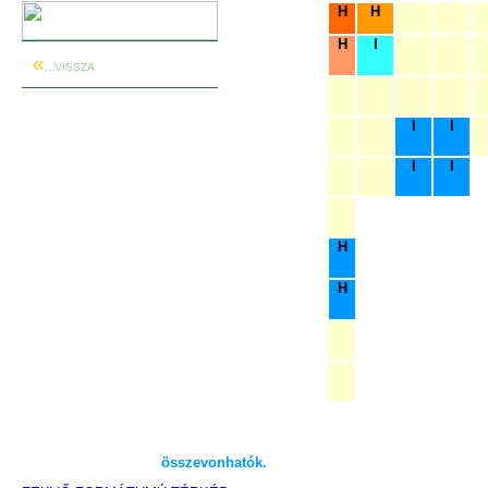
H
H
H
I
«
...VISSZA
ÁLLÓ
I
I
FORMÁTUMÚ TÉRKÉP
I
I
TIPIKUS ELRENDEZÉSE
"H"
"I"
és
felületek
A térképes oldalon elhelyezett
H
felületek,a térkép koordináta
hálórendszerét követik.
H
Kialakításuk során négy méret jött létre.
V
1.
"H"
sarokfelület
- 40 x 44 mm
2.
"H"
fekvő felület
- 51 x 44 mm
3.
"H"
álló felület
- 40 x 55 mm
4.
" I "
álló felüle
t
- 51 x 55 mm
Az így kiosztott felületek között
4 mm
-es
elválasztó hézag van.
A felületek igény és lehetőség szerint,
tetszőleges számban
összevonhatók.