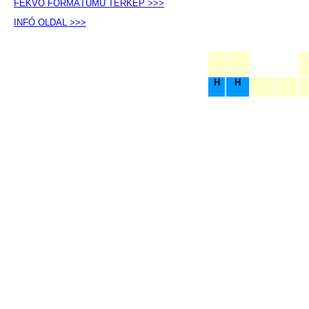
FEKVŐ FORMÁTUMÚ TÉRKÉP >>>
INFÓ OLDAL >>>
H
H